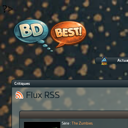
?>
Actua
Critiques
Flux RSS
Série :
The Zumbies