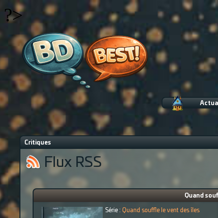
?>
Actua
Critiques
Flux RSS
Quand souff
Série :
Quand souffle le vent des îles