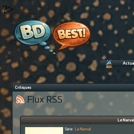
?>
Actua
Critiques
Flux RSS
Le Narval
Série :
Le Narval