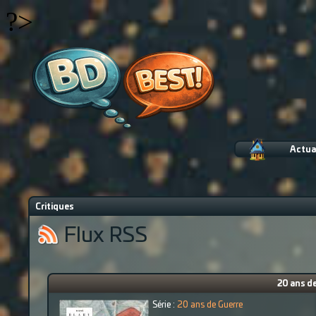
?>
Actua
Critiques
Flux RSS
20 ans d
Série :
20 ans de Guerre