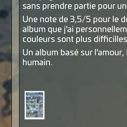
sans prendre partie pour un
Une note de 3,5/5 pour le d
album que j'ai personnelle
c
o
u
l
e
u
r
s
s
o
n
t
p
l
u
s
d
i
f
c
i
l
l
e
Un album basé sur l'amour, la
humain.