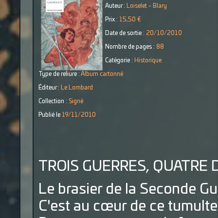
Auteur :
Loiselet - Blary
Prix :
15,50 €
Date de sortie :
20/10/2010
Nombre de pages :
88
Catégorie :
Historique
Type de reliure :
Album cartonné
Éditeur :
Le Lombard
Collection :
Signé
Publié le
19/11/2010
TROIS GUERRES, QUATRE D
Le brasier de la Seconde G
C'est au cœur de ce tumulte 