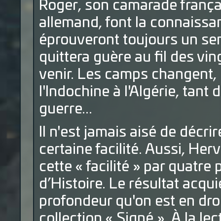
Roger, son camarade françai
allemand, font la connaissan
éprouveront toujours un se
quittera guère au fil des vi
venir. Les camps changent, l
l'Indochine à l'Algérie, tan
guerre...
Il n'est jamais aisé de décr
certaine facilité. Aussi, Herv
cette « facilité » par quatr
d’Histoire. Le résultat acqui
profondeur qu'on est en droi
collection « Signé ». À la le