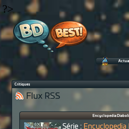
?>
Actua
Critiques
Flux RSS
Encyclopedia Diaboli
Série :
Encyclopedia 