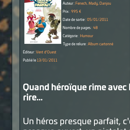
Auteur :
Fenech, Mady, Danjou
Prix :
9.95 €
Date de sortie :
05/01/2011
Nombre de pages :
48
Catégorie :
Humour
Type de reliure :
Album cartonné
Éditeur :
Vent d'Ouest
Publié le
13/01/2011
Quand héroïque rime avec hic
rire...
Un héros presque parfait, 