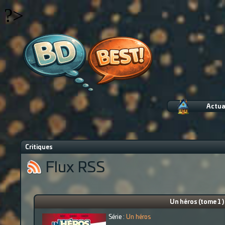
?>
Actua
Critiques
Flux RSS
Un héros (tome 1 )
Série :
Un héros