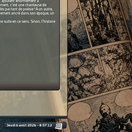
né, ajoutent énormément à
moment, c’est une chanteuse de
és par tant de poésie ! A un autre,
ablement ancré dans son époque, un
 suite en ce sens. Sinon, l’histoire
Jeudi 6 août 2026 - 8:57:13