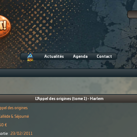
Actualités
Agenda
Contact
L'Appel des origines (tome 1) - Harlem
Appel des origines
allède & Séjourné
50 €
ortie :
23/02/2011