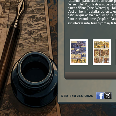
l’attention particulière portée au
l’ensemble ! Pour le dessin, ce de
blues célèbre (Ethel Waters) qui fai
c’est un homme d’affaires, un taxi
petit lexique en fin d’album nous in
Pour le second tome, j’espère néanm
est intéressante, bien rythmée, le l
© BD-Best v3.6 / 2026