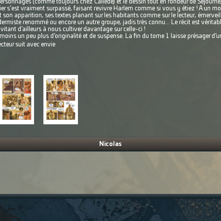
x personnages (comme toujours chez Callède) et le dessin tout en rondeur de Séjour
rnier s’est vraiment surpassé, faisant revivre Harlem comme si vous y étiez ! A un 
t son apparition, ses textes planant sur les habitants comme sur le lecteur, émerveill
dermiste renommé ou encore un autre groupe, jadis très connu... Le récit est vérit
vitant d’ailleurs à nous cultiver davantage sur celle-ci !
oins un peu plus d’originalité et de suspense. La fin du tome 1 laisse présager d’une
.
ecteur suit avec envie
Nicolas