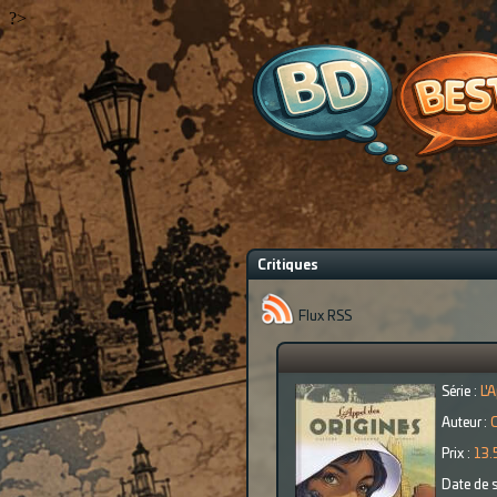
?>
Critiques
Flux RSS
Série :
L'
Auteur :
C
Prix :
13.
Date de s