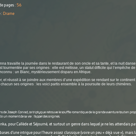
e pages :
56
 :
Drame
a travaille la journée dans le restaurant de son oncle et sa tante, et la nuit dans
 tourmentée par ses origines : elle est métisse, un statut difficile qui l’empêche de 
inconnu : un Blanc, mystérieusement disparu en Afrique.
er, et réussit à se joindre aux membres d’une expédition se rendant sur le continent
hacun ses origines : les voici partis ensemble à la poursuite de leurs chimères.
ns de Joseph Conrad, ce triptyque retrouve le souffle romantique de la grande aventure tout en pro
 un moment de sa vie : l’appel des origines.
a, pour Callède et Séjourné, et surtout un genre dans lequel je ne les attendais pas !
bases d’une intrigue pour l’heure assez classique (voire un peu « déjà vue »), mais la