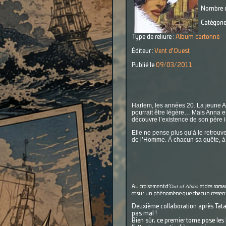
Nombre d
Catégorie
Type de reliure :
Album cartonné
Éditeur :
Vent d'Ouest
Publié le
09/03/2011
Harlem, les années 20. La jeune Ann
pourrait être légère… Mais Anna est
découvre l’existence de son père 
Elle ne pense plus qu’à le retrouv
de l’Homme. À chacun sa quête, à c
Out of Africa
Au croisement d’
et des roma
et sur un phénomène que chacun ressent à
Deuxième collaboration après Tatank
pas mal !
Bien sûr, ce premier tome pose les 