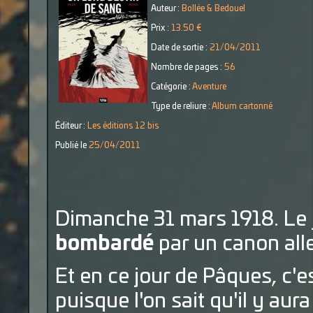
Auteur :
Bollée & Bedouel
Prix :
13.50 €
Date de sortie :
21/04/2011
Nombre de pages :
56
Catégorie :
Aventure
Type de reliure :
Album cartonné
Éditeur :
Les éditions 12 bis
Publié le
25/04/2011
Dimanche 31 mars 1918. Le j
bombardé
par un canon all
Et en ce jour de Pâques, c'
puisque l'on sait qu'il y aura