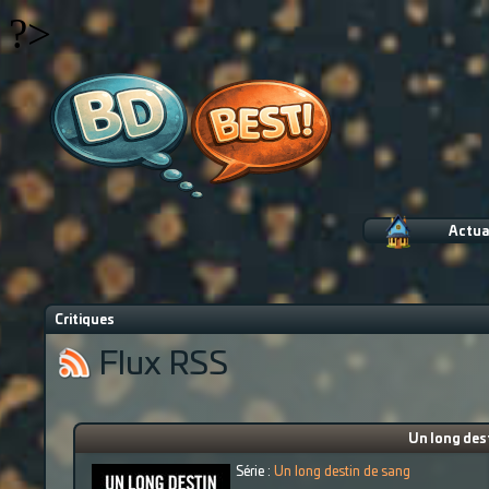
?>
Actua
Critiques
Flux RSS
Un long dest
Série :
Un long destin de sang