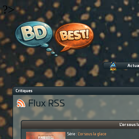
?>
Actua
Critiques
Flux RSS
L'or sous l
Série :
L'or sous la glace