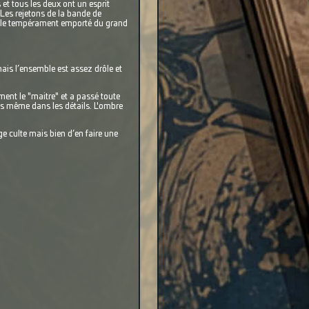
et tous les deux ont un esprit
 Les rejetons de la bande de
as le tempérament emporté du grand
mais l’ensemble est assez drôle et
ment le "maitre" et a passé toute
és même dans les détails. L'ombre
ge culte mais bien d’en faire une