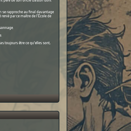
nt père de son oncle Gaston dont
on se rapproche au final davantage
renié par ce maître de l’École de
rsonnage.
e.
as toujours être ce qu'elles sont,