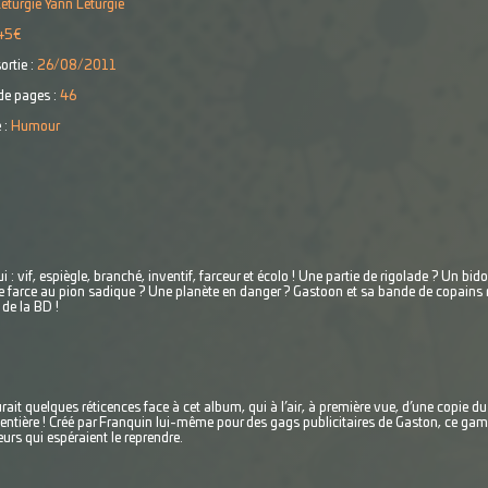
éturgié Yann Léturgie
45€
ortie :
26/08/2011
e pages :
46
 :
Humour
 : vif, espiègle, branché, inventif, farceur et écolo ! Une partie de rigolade ? Un bi
 farce au pion sadique ? Une planète en danger ? Gastoon et sa bande de copains 
 de la BD !
aurait quelques réticences face à cet album, qui à l’air, à première vue, d’une copie
ntière ! Créé par Franquin lui-même pour des gags publicitaires de Gaston, ce gamin
urs qui espéraient le reprendre.