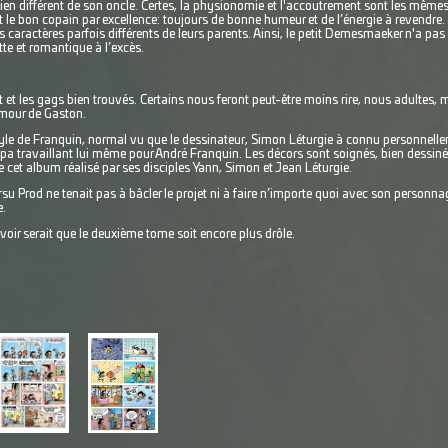
ien différent de son oncle. Certes, la physionomie et l'accoutrement sont les mêmes 
t le bon copain par excellence: toujours de bonne humeur et de l’énergie à revendre.
 caractères parfois différents de leurs parents. Ainsi, le petit Demesmaeker n'a p
tte et romantique à l’excès.
et les gags bien trouvés. Certains nous feront peut-être moins rire, nous adultes, 
umour de Gaston.
style de Franquin, normal vu que le dessinateur, Simon Léturgie à connu personnelle
pa travaillant lui même pour André Franquin. Les décors sont soignés, bien dessin
 cet album réalisé par ses disciples Yann, Simon et Jean Léturgie.
u Prod ne tenait pas à bâcler le projet ni à faire n’importe quoi avec son personna
e.
avoir serait que le deuxième tome soit encore plus drôle.