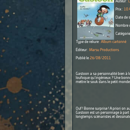
Auteur :
L
Prix :
10.
Date de s
Nombre d
Catégorie
Type de reliure :
Album cartonné
Éditeur :
Marsu Productions
Publié le
26/08/2011
Gastoon a sa personnalité bien à lui
loufoque qu’ingénieux ? Une bonne
mettre le souk dans le petit monde
Ouf ! Bonne surprise ! A priori on 
Gastoon est un personnage à part e
longtemps scénaristes et dessinate