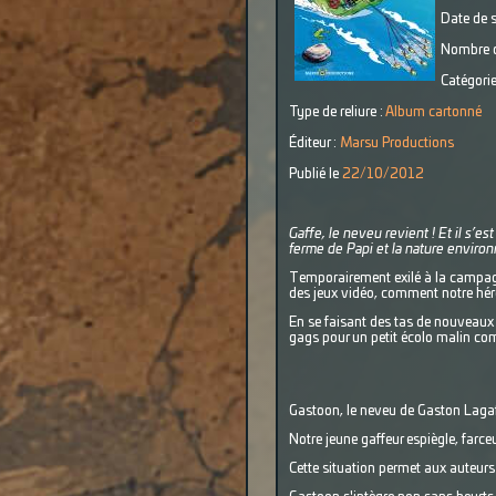
Date de s
Nombre d
Catégorie
Type de reliure :
Album cartonné
Éditeur :
Marsu Productions
Publié le
22/10/2012
Gaffe, le neveu revient ! Et il s’e
ferme de Papi et la nature environ
Temporairement exilé à la campagne,
des jeux vidéo, comment notre hér
En se faisant des tas de nouveaux c
gags pour un petit écolo malin c
Gastoon, le neveu de Gaston Lagaf
Notre jeune gaffeur espiègle, farc
Cette situation permet aux auteurs