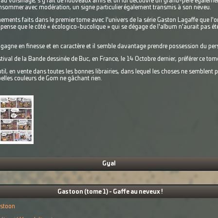
 au voisinage, s'y fait de nouveaux amis et on lui découvre un grand-père égaleme
onsommer avec modération, un signe particulier également transmis à son neveu.
hements faits dans le premier tome avec l'univers de la série Gaston Lagaffe que l'
pense que le côté « écologico-bucolique » qui se dégage de l'album n'aurait pas été 
gagne en finesse et en caractère et il semble davantage prendre possession du pe
estival de la Bande dessinée de Buc, en France, le 14 Octobre dernier, préférer ce tom
btil, en vente dans toutes les bonnes librairies, dans lequel les choses ne semblent p
s belles couleurs de Gom ne gâchant rien.
Gyal
Gastoon (tome 1) - Gaffe au neveux !
stoon