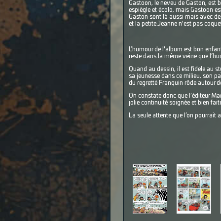
Gastoon, le neveu de Gaston, est b
espiègle et écolo, mais Gastoon es
Gaston sont là aussi mais avec des
et la petite Jeanne n'est pas coque
L’humour de l'album est bon enfant 
reste dans la même veine que l’h
Quand au dessin, il est fidele au 
sa jeunesse dans ce milieu, son pa
du regretté Franquin rôde autour de
On constate donc que l’éditeur Mars
jolie continuité soignée et bien fait
La seule attente que l’on pourrait 