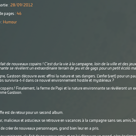
ortie :
28/09/2012
e pages :
46
 :
Humour
st fait de nouveaux copains ! C’est dur la vie à la campagne, loin de la ville et des j
nante se révèlent un extraordinaire terrain de jeu et de gags pour un petit écolo
 Gastoon découvre avec effroi la nature et ses dangers. L’enfer (vert) pour un pauvre
os survivra-t-il dans ce nouvel environnement hostile et mystérieux ?
opains ! Finalement, la ferme de Papi et la nature environnante se révèleront un ext
omme Gastoon.
fe est de retour pour un second album.
eur, malicieux et astucieux se retrouve en vacances à la campagne sans ses amis Je
 de créer de nouveaux personnages, grand bien leur en a pris.