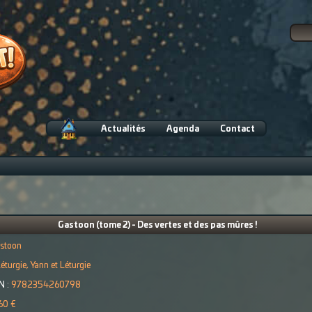
Actualités
Agenda
Contact
Gastoon (tome 2) - Des vertes et des pas mûres !
stoon
éturgie, Yann et Léturgie
N :
9782354260798
60 €