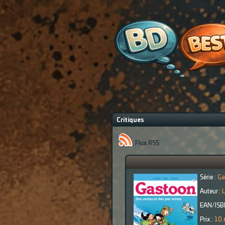
?>
Critiques
Flux RSS
Série :
Ga
Auteur :
L
EAN/ISB
Prix :
10.