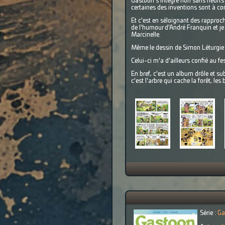
Gastoon s'intègre non sans heurts
certaines des inventions sont à c
Et c'est en séloignant des rapproc
de l'humour d'André Franquin et je 
Marcinelle.
Même le dessin de Simon Léturgie 
Celui-ci m'a d'ailleurs confié au f
En bref, c'est un album drôle et su
c'est l'arbre qui cache la forêt, le
Série :
Ga