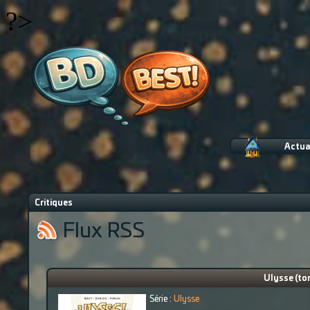
?>
Actua
Critiques
Flux RSS
Ulysse (tom
Série :
Ulysse