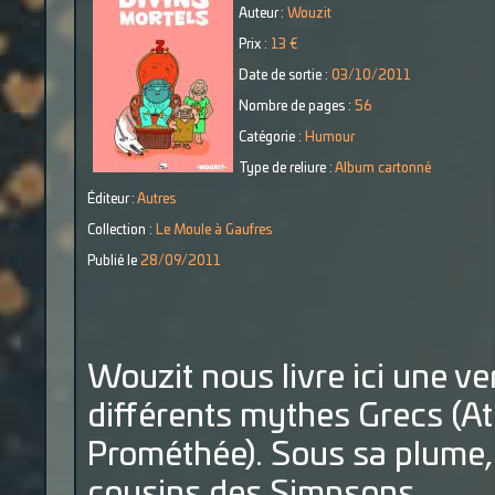
Auteur :
Wouzit
Prix :
13 €
Date de sortie :
03/10/2011
Nombre de pages :
56
Catégorie :
Humour
Type de reliure :
Album cartonné
Éditeur :
Autres
Collection :
Le Moule à Gaufres
Publié le
28/09/2011
Wouzit nous livre ici une ve
différents mythes Grecs (A
Prométhée). Sous sa plume, 
cousins des Simpsons ...