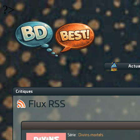
?>
Actua
Critiques
Flux RSS
Série :
Divins mortels