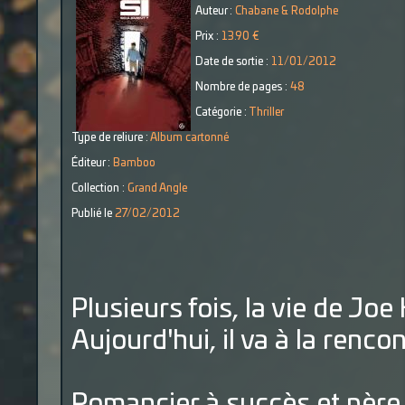
Auteur :
Chabane & Rodolphe
Prix :
13.90 €
Date de sortie :
11/01/2012
Nombre de pages :
48
Catégorie :
Thriller
Type de reliure :
Album cartonné
Éditeur :
Bamboo
Collection :
Grand Angle
Publié le
27/02/2012
Plusieurs fois, la vie de Joe 
Aujourd'hui, il va à la renc
Romancier à succès et père 