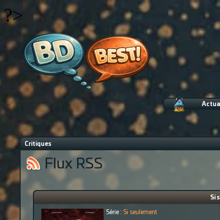
?>
Actua
Critiques
Flux RSS
Si 
Série :
Si seulement