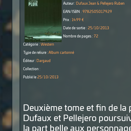
Auteur :
Dufaux Jean & Pellejero Ruben
EAN/ISBN :
9782505017929
Prix :
14.99 €
Date de sortie :
25/10/2013
Nombre de pages :
72
Catégorie :
Western
Type de reliure :
Album cartonné
Éditeur :
Dargaud
Collection :
Publié le
25/10/2013
Deuxième tome et fin de la 
Dufaux et Pellejero poursui
la part belle aux personnag