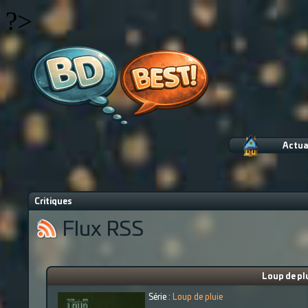
?>
Actua
Critiques
Flux RSS
Loup de plu
Série :
Loup de pluie