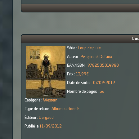
Lou
Série :
Loup de pluie
Auteur :
Pellejero et Dufaux
EAN/ISBN :
9782505014980
Prix :
13,99€
Date de sortie :
07/09/2012
Nombre de pages :
56
Catégorie :
Western
Type de reliure :
Album cartonné
Éditeur :
Dargaud
Publié le
11/09/2012