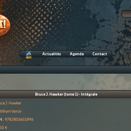
Actualités
Agenda
Contact
Bruce J. Hawker (tome 1) - Intégrale
uce J. Hawker
illiam Vance
N :
9782803631896
50 €