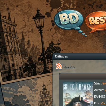
?>
Critiques
Flux RSS
Série :
Br
Auteur :
W
EAN/ISB
Prix :
25.