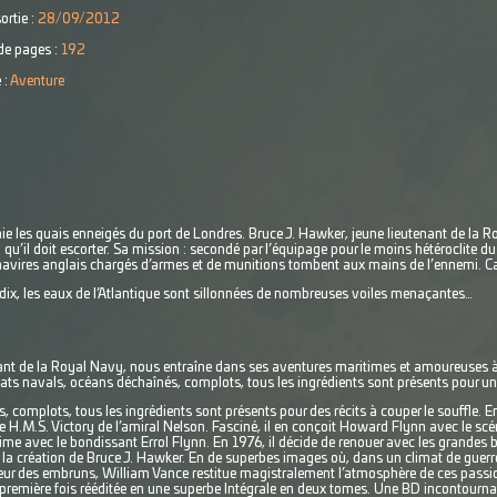
ortie :
28/09/2012
e pages :
192
 :
Aventure
ie les quais enneigés du port de Londres. Bruce J. Hawker, jeune lieutenant de la R
 qu’il doit escorter. Sa mission : secondé par l’équipage pour le moins hétéroclite 
navires anglais chargés d’armes et de munitions tombent aux mains de l’ennemi. Cap
adix, les eaux de l’Atlantique sont sillonnées de nombreuses voiles menaçantes…
ant de la Royal Navy, nous entraîne dans ses aventures maritimes et amoureuses 
ts navals, océans déchaînés, complots, tous les ingrédients sont présents pour un r
complots, tous les ingrédients sont présents pour des récits à couper le souffle. En
e H.M.S. Victory de l’amiral Nelson. Fasciné, il en conçoit Howard Flynn avec le s
ime avec le bondissant Errol Flynn. En 1976, il décide de renouer avec les grandes ba
 la création de Bruce J. Hawker. En de superbes images où, dans un climat de guerre 
eur des embruns, William Vance restitue magistralement l’atmosphère de ces passion
 première fois rééditée en une superbe Intégrale en deux tomes. Une BD incontourn