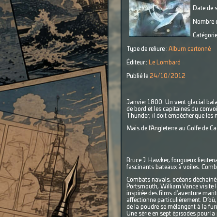
Date de s
Nombre d
Catégorie
Type de reliure :
Album cartonné
Éditeur :
Le Lombard
Publié le
24/10/2012
Janvier 1800. Un vent glacial bala
de bord et les capitaines du convoi
Thunder, il doit empêcher que les 
Mais de l’Angleterre au Golfe de C
Bruce J. Hawker, fougueux lieuten
fascinants bateaux à voiles. Comba
Combats navals, océans déchaînés, 
Portsmouth, William Vance visite l
inspirée des films d’aventure marit
affectionne particulièrement. D’où,
de la poudre se mélangent à la fur
Une série en sept épisodes pour la