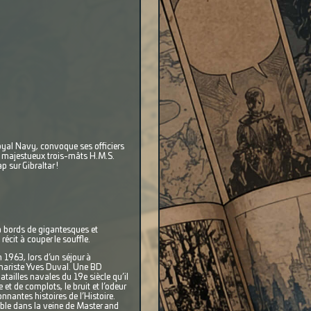
oyal Navy, convoque ses officiers
du majestueux trois-mâts H.M.S.
 sur Gibraltar !
à bords de gigantesques et
écit à couper le souffle.
 1963, lors d’un séjour à
cénariste Yves Duval. Une BD
tailles navales du 19e siècle qu’il
et de complots, le bruit et l’odeur
nantes histoires de l’Histoire.
able dans la veine de Master and