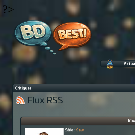
?>
Actua
Critiques
Flux RSS
Kla
Série :
Klaw