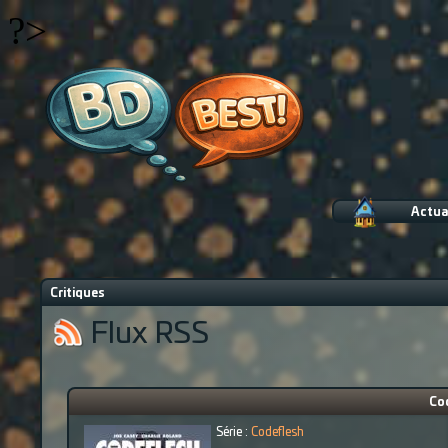
?>
Actua
Critiques
Flux RSS
Cod
Série :
Codeflesh