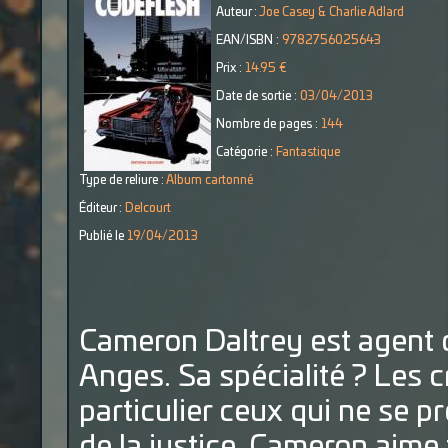
Auteur :
Joe Casey & Charlie Adlard
EAN/ISBN :
9782756025643
Prix :
14.95 €
Date de sortie :
03/04/2013
Nombre de pages :
144
Catégorie :
Fantastique
Type de reliure :
Album cartonné
Éditeur :
Delcourt
Publié le
19/04/2013
Cameron Daltrey est agent d
Anges. Sa spécialité ? Les 
particulier ceux qui ne se 
de la justice. Cameron aime 