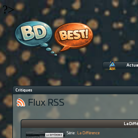
?>
Actua
Critiques
Flux RSS
La Diff
Série :
La Différence