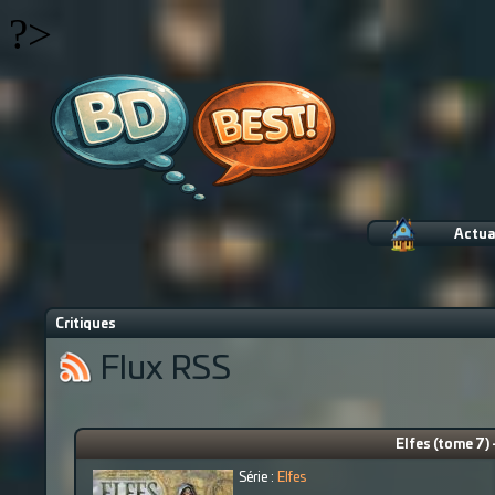
?>
Actua
Critiques
Flux RSS
Elfes (tome 7) 
Série :
Elfes