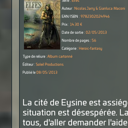
Série :
Elfes
Auteur :
Nicolas Jarry & Gianluca Maconi
EAN/ISBN :
9782302024946
Prix :
14.30 €
Date de sortie :
02/05/2013
Nombre de pages :
56
Catégorie :
Heroic-fantasy
Type de reliure :
Album cartonné
Éditeur :
Soleil Productions
Publié le
08/05/2013
La cité de Eysine est assié
situation est désespérée. La 
tous, d'aller demander l'aide