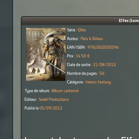
Elfes (tome
Série :
Elfes
Auteur :
Péru & Bileau
EAN/ISBN :
9782302030596
Prix :
14.50 €
Date de sortie :
21/08/2013
Nombre de pages :
56
Catégorie :
Heroic-fantasy
Type de reliure :
Album cartonné
Éditeur :
Soleil Productions
Publié le
05/09/2013