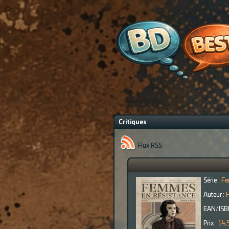
?>
Critiques
Flux RSS
Série :
Fe
Auteur :
H
EAN/ISB
Prix :
14,