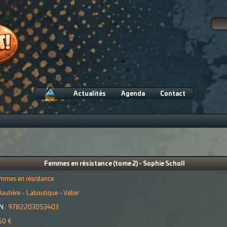
Actualités
Agenda
Contact
Femmes en résistance (tome 2) - Sophie Scholl
mmes en résistance
autière - Laboutique - Veber
N :
9782203053403
50 €