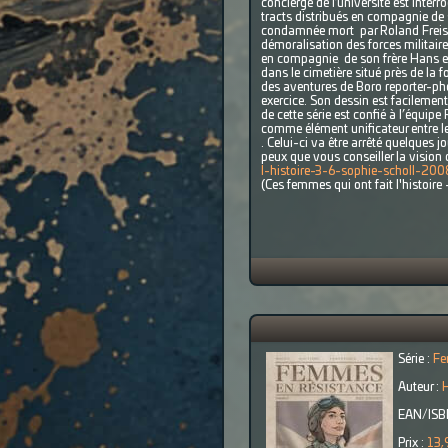
concierge de l’université est inter
tracts distribués en compagnie de s
condamnée mort par Roland Freisler
démoralisation des forces militaire
en compagnie de son frère Hans et
dans le cimetière situé près de la
des aventures de Boro reporter-phot
exercice. Son dessin est facilement
de cette série est confié à l’équi
comme élément unificateur entre le
. Celui-ci va être arrêté quelques 
peux que vous conseiller la vision
l-histoire-3-6-sophie-scholl-20
(Ces femmes qui ont fait l'histoi
Série :
Fe
Auteur :
H
EAN/ISB
Prix :
13,