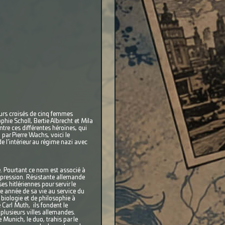
ours croisés de cinq femmes
hie Scholl, Bertie Albrecht et Mila
ntre ces différentes héroïnes, qui
par Pierre Wachs, voici le
de l’intérieur au régime nazi avec
e. Pourtant ce nom est associé à
expression. Résistante allemande
s hitlériennes pour servir le
une année de sa vie au service du
 biologie et de philosophie à
e Carl Muth, ils fondent le
plusieurs villes allemandes.
e Munich, le duo, trahis par le