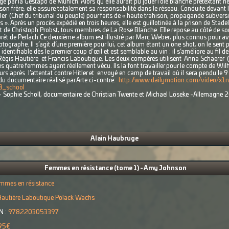
rogé par la Gestapo de Munich. Alors qu’elle aurait pu jouer l’oie blanche prétextant
on frère, elle assure totalement sa responsabilité dans le réseau. Conduite devant le
 (Chef du tribunal du peuple) pour faits de « haute trahison, propagande subversi
s ». Après un procès expédié en trois heures, elle est guillotinée à la prison de Sta
 de Christoph Probst, tous membres de La Rose Blanche. Elle repose au côté de son
 forêt de Perlach.Ce deuxième album est illustré par Marc Weber, plus connus pour av
ographe. Il s’agit d’une première pour lui, cet album étant un one shot, on le sent p
 identifiable dès le premier coup d’œil et est semblable au vin : il s’améliore au fil
pe Régis Hautière et Francis Laboutique. Les deux compères utilisent Anna Schaerer
s quatre femmes ayant réellement vécu. Ils la font travailler pour le compte de Wil
jours après l’attentat contre Hitler et envoyé en camp de travail où il sera pendu le 
 du documentaire réalisé par Arte ci-contre:
http://www.dailymotion.com/video/x1
08_school
re - Sophie Scholl, documentaire de Christian Twente et Michael Löseke -Allemagne
Alain Haubruge
Femmes en résistance (tome 1) - Amy Johnson
mmes en résistance
autière Laboutique Polack Wachs
N :
9782203053397
95€