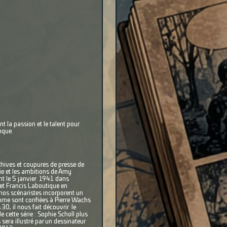
 la passion et le talent pour
poque.
rchives et coupures de presse de
vie et les ambitions de Amy
nt le 5 janvier 1941 dans
 et Francis Laboutique en
 nos scénaristes incorporent un
tome sont confiées à Pierre Wachs
0, il nous fait découvrir le
 cette série : Sophie Scholl plus
era illustré par un dessinateur