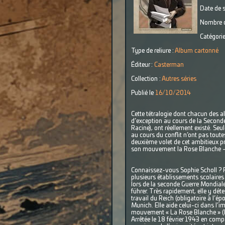
Date de s
Nombre d
Catégorie
Type de reliure :
Album cartonné
Éditeur :
Casterman
Collection :
Autres séries
Publié le
16/10/2014
Cette tétralogie dont chacun des a
d’exception au cours de la Seconde
Racine), ont réellement existé. Seul
au cours du conflit n’ont pas tout
deuxième volet de cet ambitieux pro
son mouvement la Rose Blanche – 
Connaissez-vous Sophie Scholl ? Po
plusieurs établissements scolaires 
lors de la seconde Guerre Mondiale,
führer. Très rapidement, elle y dét
travail du Reich (obligatoire à l’é
Munich. Elle aide celui-ci dans l’im
mouvement « La Rose Blanche » (Die
Arrêtée le 18 février 1943 en compag