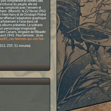
 ne pas comprendre le contenu des
 tribunal du peuple, elle est
ve, complicité avec l'ennemi et
delheim (Munich) le 22 février 1943
 frère Hans et de Christoph Probst
oir effectué l’adaptation graphique
arfaitement à l’aise dans cet
 des albums présentés. Le scénario
 (un personnage imaginaire)
helm Canaris, dirigeant de l’Abwehr
9 avril 1945. Pour terminer, Je ne
rwp85_ces-femmes-qui-ont-fait-
 2013, ZDF, 51 minutes)