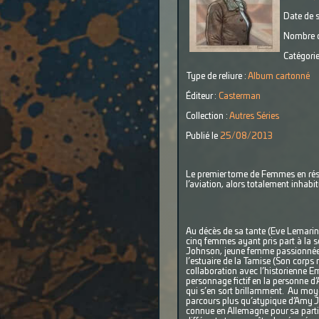
Date de s
Nombre d
Catégorie
Type de reliure :
Album cartonné
Éditeur :
Casterman
Collection :
Autres Séries
Publié le
25/08/2013
Le premier tome de Femmes en résis
l’aviation, alors totalement inhab
Au décès de sa tante (Eve Lemarinie
cinq femmes ayant pris part à la s
Johnson, jeune femme passionnée d
l’estuaire de la Tamise (Son corps
collaboration avec l’historienne E
personnage fictif en la personne d
qui s’en sort brillamment. Au moye
parcours plus qu’atypique d’Amy Jo
connue en Allemagne pour sa partic