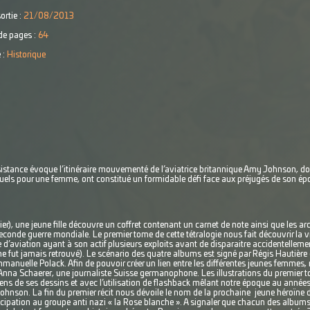
ortie :
21/08/2013
e pages :
64
 :
Historique
tance évoque l’itinéraire mouvementé de l’aviatrice britannique Amy Johnson, dont
ituels pour une femme, ont constitué un formidable défi face aux préjugés de son é
r), une jeune fille découvre un coffret contenant un carnet de note ainsi que les a
econde guerre mondiale. Le premier tome de cette tétralogie nous fait découvrir la 
’aviation ayant à son actif plusieurs exploits avant de disparaitre accidentelleme
 ne fut jamais retrouvé). Le scénario des quatre albums est signé par Régis Hautière
mmanuelle Polack. Afin de pouvoir créer un lien entre les différentes jeunes femmes,
’Anna Schaerer, une journaliste Suisse germanophone. Les illustrations du premier 
ns de ses dessins et avec l’utilisation de flashback mêlant notre époque au années 3
hnson. La fin du premier récit nous dévoile le nom de la prochaine jeune héroïne de
ipation au groupe anti nazi « la Rose blanche ». A signaler que chacun des albums s