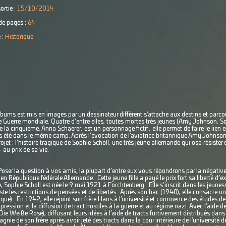
ortie :
15/10/2014
e pages :
64
 :
Historique
lbums est mis en images par un dessinateur différent s’attache aux destins et parc
 Guerre mondiale. Quatre d’entre elles, toutes mortes très jeunes (Amy Johnson, Sop
e la cinquième, Anna Schaerer, est un personnage fictif ; elle permet de faire le lien e
es été dans le même camp. Après l’évocation de l’aviatrice britannique Amy Johnson 
jet : l’histoire tragique de Sophie Scholl, une très jeune allemande qui osa résister 
au prix de sa vie.
ser la question à vos amis, la plupart d’entre eux vous répondrons par la négativ
en République fédérale Allemande. Cette jeune fille a payé le prix fort sa liberté d’
 Sophie Scholl est née le 9 mai 1921 à Forchtenberg. Elle s’inscrit dans les jeunesse
este les restrictions de pensées et de libertés. Après son bac (1940), elle consacre 
poque). En 1942, elle rejoint son frère Hans à l’université et commence des études de
pression et la diffusion de tract hostiles à la guerre et au régime nazi. Avec l’aide d
 Weiße Rose), diffusant leurs idées à l’aide de tracts furtivement distribués dans 
nie de son frère après avoir jeté des tracts dans la cour intérieure de l’université d