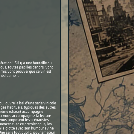
ion ! S'il y a une bouteille qui
ondus, toutes papilles dehors, vont
 amis vont prouver que ce vin est
d médicament !
ui ouvre le bal d'une série vinicole
ges habituels, typiques des autres
le même éditeur) accompagné
le si vous accompagnez la lecture
 vous proposent les scénaristes
encer avec ce premier opus, les
e la glotte avec son humour aviné
 série tout public, pour amateur