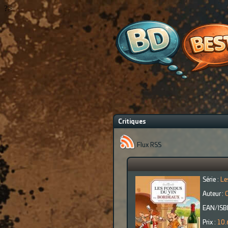
?>
Critiques
Flux RSS
Série :
Le
Auteur :
C
EAN/ISB
Prix :
10.