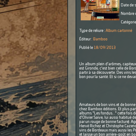
Date de s
Nombre d
Catégorie
Type de reliure :
Album cartonné
Éditeur :
Bamboo
Publié le
18/09/2013
Un album plein d'arômes, capiteux
est Gironde, c'est bien celle de Bo
partir à sa découverte. Des vins le
bon pour la santé. Et si ce ne deva
Amateurs de bon vins et de bonne BD
chez Bamboo éditions. Et plus par
albums "Les fondus..." cette fois 
d'Olivier Saive, lui aussi habitué 
par un rouge de bonne facture). Ag
Hervé Richez et Christophe Cazen
vins de Bordeaux mais aussi les Po
et laisse un bon arrière-goût en