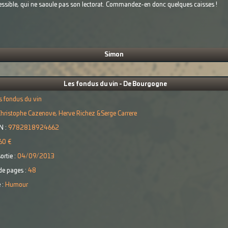
essible, qui ne saoule pas son lectorat. Commandez-en donc quelques caisses !
Simon
Les fondus du vin - De Bourgogne
s fondus du vin
hristophe Cazenove, Herve Richez &Serge Carrere
N :
9782818924662
60 €
ortie :
04/09/2013
e pages :
48
 :
Humour