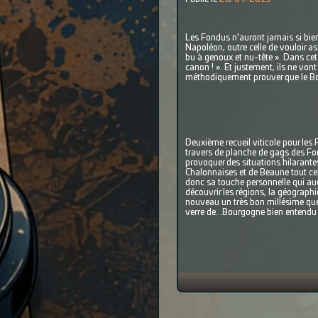
Les Fondus n'auront jamais si bien 
Napoléon, outre celle de vouloir a
bu à genoux et nu-tête ». Dans ce
canon ! ». Et justement, ils ne vo
méthodiquement prouver que le Bour
Deuxième recueil viticole pour les 
travers de planche de gags des Fo
provoquer des situations hilarantes
Chalonnaises et de Beaune tout cela
donc sa touche personnelle qui aug
découvrir les régions, la géographie
nouveau un très bon millésime que
verre de...Bourgogne bien entendu 