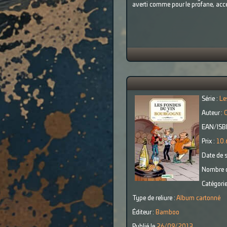
averti comme pour le profane, acc
Série :
Le
Auteur :
C
EAN/ISB
Prix :
10.
Date de s
Nombre d
Catégorie
Type de reliure :
Album cartonné
Éditeur :
Bamboo
Publié le
26/09/2013