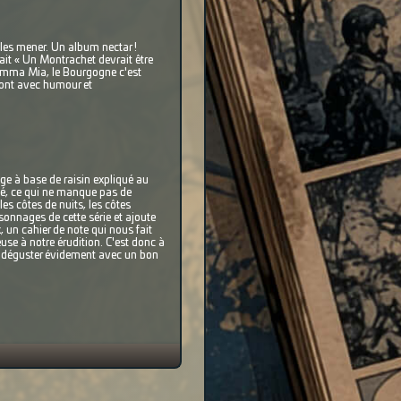
 les mener. Un album nectar !
ait « Un Montrachet devrait être
Mamma Mia, le Bourgogne c'est
 vont avec humour et
age à base de raisin expliqué au
té, ce qui ne manque pas de
es côtes de nuits, les côtes
sonnages de cette série et ajoute
 un cahier de note qui nous fait
ieuse à notre érudition. C'est donc à
e déguster évidement avec un bon