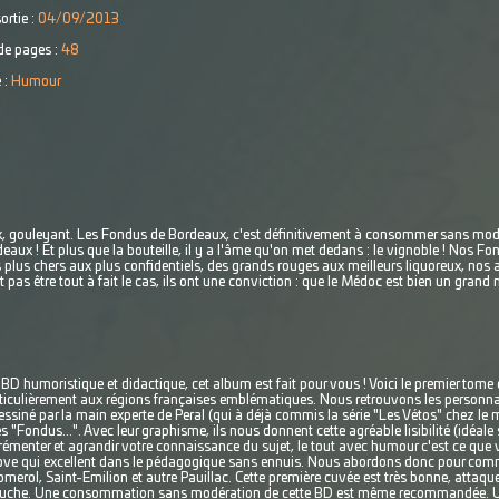
ortie :
04/09/2013
e pages :
48
 :
Humour
, gouleyant. Les Fondus de Bordeaux, c'est définitivement à consommer sans modérat
rdeaux ! Et plus que la bouteille, il y a l'âme qu'on met dedans : le vignoble ! Nos F
s plus chers aux plus confidentiels, des grands rouges aux meilleurs liquoreux, nos
it pas être tout à fait le cas, ils ont une conviction : que le Médoc est bien un gran
 humoristique et didactique, cet album est fait pour vous ! Voici le premier tome q
ticulièrement aux régions françaises emblématiques. Nous retrouvons les personna
dessiné par la main experte de Peral (qui à déjà commis la série "Les Vétos" chez 
des "Fondus...". Avec leur graphisme, ils nous donnent cette agréable lisibilité (idéa
rémenter et agrandir votre connaissance du sujet, le tout avec humour c'est ce que
ove qui excellent dans le pédagogique sans ennuis. Nous abordons donc pour comm
merol, Saint-Emilion et autre Pauillac. Cette première cuvée est très bonne, attaqu
 bouche. Une consommation sans modération de cette BD est même recommandée. Une