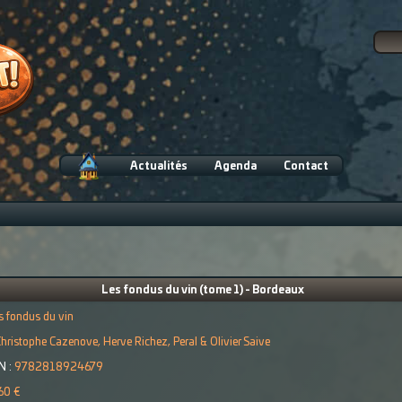
Actualités
Agenda
Contact
Les fondus du vin (tome 1) - Bordeaux
s fondus du vin
hristophe Cazenove, Herve Richez, Peral & Olivier Saive
N :
9782818924679
60 €