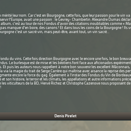
mérité leur nom. Car c'est en Bourgogne, cette fois, que leur passion pour le vin va
sservir l'Europe, avait une passion : le Gevrey- Chambertin. Alexandre Dumas déclar
t album, c'est au tour de nos Fondus d'avoir des citations inoubliables comme « 
nt pas manquer d'en boire, des canons ! Et dans tous les coins de la Bourgogne ! Ils
gogne c'est un sacré vin, mais peut-être, avant tout, un vin sacré...
Fondu du vins. Cette fois direction Bourgogne avec le encore une fois, le bon breuv
ndus. Le burlesque est de mise et les béotiens font face aux aficionados expérimen
. Et puis les auteurs nous rappellent à notre bon souvenir les excellent Mâconnais, l
 via la magie du trait de Serge Carrère qui maîtrise avec aisance la reprise des per
mente encore la force du gag. Également à l'instar des Fondus du Vin de Bordeaux,
 et son histoire, le terroir et les climats, les appellations et autre informations préc
 les viticulteurs de la BD, Hervé Richez et Christophe Cazenove nous proposent d
!
Denis Pirelet