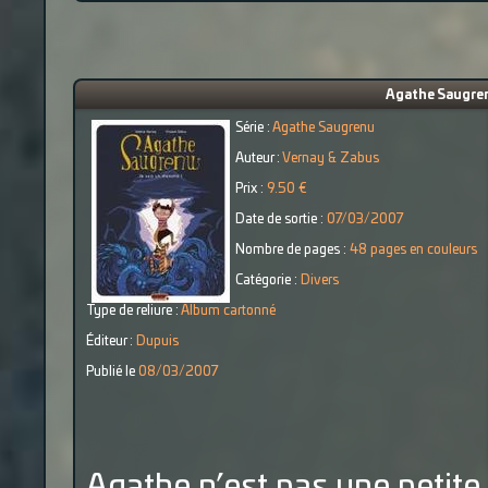
Agathe Saugrenu
Série :
Agathe Saugrenu
Auteur :
Vernay & Zabus
Prix :
9.50 €
Date de sortie :
07/03/2007
Nombre de pages :
48 pages en couleurs
Catégorie :
Divers
Type de reliure :
Album cartonné
Éditeur :
Dupuis
Publié le
08/03/2007
Agathe n’est pas une petite 