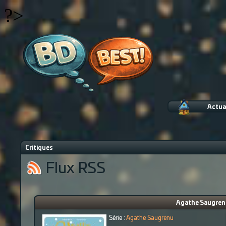
?>
Actua
Critiques
Flux RSS
Agathe Saugrenu
Série :
Agathe Saugrenu