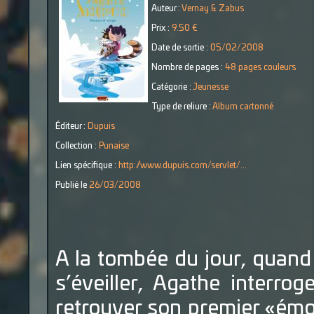
Auteur :
Vernay & Zabus
Prix :
9.50 €
Date de sortie :
05/02/2008
Nombre de pages :
48 pages couleurs
Catégorie :
Jeunesse
Type de reliure :
Album cartonné
Éditeur :
Dupuis
Collection :
Punaise
Lien spécifique :
http://www.dupuis.com/servlet/...
Publié le
26/03/2008
A la tombée du jour, quan
s’éveiller, Agathe interrog
retrouver son premier «émoi