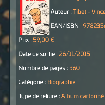
Auteur :
Tibet - Vinc
EAN/ISBN :
978235
Prix :
59,00 €
Date de sortie :
26/11/2015
Nombre de pages :
360
Catégorie :
Biographie
Type de reliure :
Album cartonné