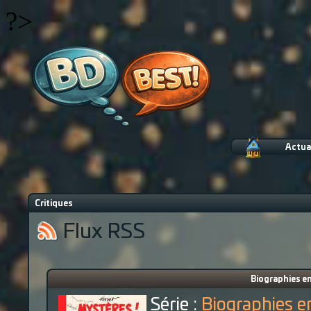
?>
Actua
Critiques
Flux RSS
Biographies en
Série :
Biographies e