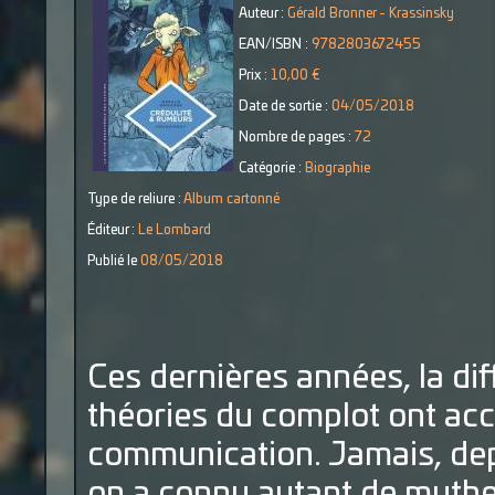
Auteur :
Gérald Bronner - Krassinsky
EAN/ISBN :
9782803672455
Prix :
10,00 €
Date de sortie :
04/05/2018
Nombre de pages :
72
Catégorie :
Biographie
Type de reliure :
Album cartonné
Éditeur :
Le Lombard
Publié le
08/05/2018
Ces dernières années, la dif
théories du complot ont ac
communication. Jamais, depu
on a connu autant de mythe