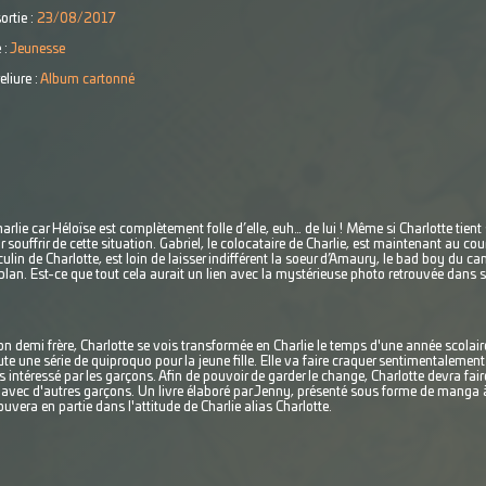
ortie :
23/08/2017
 :
Jeunesse
eliure :
Album cartonné
lie car Héloïse est complètement folle d’elle, euh… de lui ! Même si Charlotte tient 
 souffrir de cette situation. Gabriel, le colocataire de Charlie, est maintenant au cou
asculin de Charlotte, est loin de laisser indifférent la soeur d’Amaury, le bad boy du c
lan. Est-ce que tout cela aurait un lien avec la mystérieuse photo retrouvée dans sa
son demi frère, Charlotte se vois transformée en Charlie le temps d'une année scolai
ute une série de quiproquo pour la jeune fille. Elle va faire craquer sentimentalement
intéressé par les garçons. Afin de pouvoir de garder le change, Charlotte devra fair
 avec d'autres garçons. Un livre élaboré par Jenny, présenté sous forme de manga à
ouvera en partie dans l'attitude de Charlie alias Charlotte.