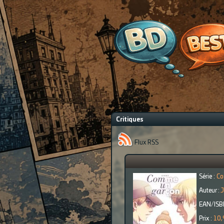
?>
Critiques
Flux RSS
Série :
Co
Auteur :
J
EAN/ISB
Prix :
10,