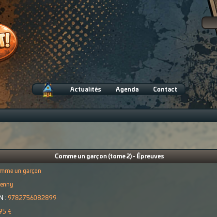
Actualités
Agenda
Contact
Comme un garçon (tome 2) - Épreuves
mme un garçon
enny
N :
9782756082899
95 €