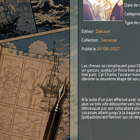
Date de s
Catégorie
Type de r
Éditeur :
Delcourt
Collection :
Jeunesse
Publié le
30/08/2017
Les choses se compliquent pour Char
un garçon, quelqu’un finira bien par
tirer parti. Car Charlie, l’avatar m
dévoiler la deuxième étape de son p
A la suite d'un pari effectué avec 
jeux va très vite déboucher vers to
démasquer par son colocataire plus 
cocasses allant jusqu'à la bagarre
(pré)adolescent féminin qui se retr