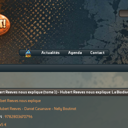
Actualités
Agenda
Contact
rt Reeves nous explique (tome 1) - Hubert Reeves nous explique: La Biodiv
bert Reeves nous explique
ubert Reeves - Daniel Casanave - Nelly Boutinot
N :
9782803670796
45 €