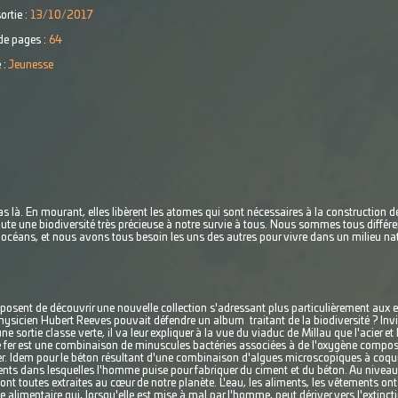
ortie :
13/10/2017
e pages :
64
 :
Jeunesse
s là. En mourant, elles libèrent les atomes qui sont nécessaires à la construction de 
oute une biodiversité très précieuse à notre survie à tous. Nous sommes tous diffé
les océans, et nous avons tous besoin les uns des autres pour vivre dans un milieu 
sent de découvrir une nouvelle collection s'adressant plus particulièrement aux e
hysicien Hubert Reeves pouvait défendre un album traitant de la biodiversité ? Inv
'une sortie classe verte, il va leur expliquer à la vue du viaduc de Millau que l'acier et
Le fer est une combinaison de minuscules bactéries associées à de l'oxygène compos
cier. Idem pour le béton résultant d'une combinaison d'algues microscopiques à coqui
nts dans lesquelles l'homme puise pour fabriquer du ciment et du béton. Au niveau 
sont toutes extraites au cœur de notre planète. L'eau, les aliments, les vêtements ont
e alimentaire qui, lorsqu'elle est mise à mal par l'homme, peut dériver vers l'extinct