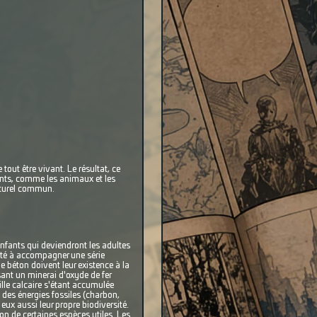
tout être vivant. Le résultat, ce
rents, comme les animaux et les
naturel commun.
nfants qui deviendront les adultes
ité à accompagner une série
 le béton doivent leur existence à la
ant un minerai d'oxyde de fer
lle calcaire s'étant accumulée
des énergies fossiles (charbon,
 eux aussi leur propre biodiversité.
ion de certaines espèces utiles. Les