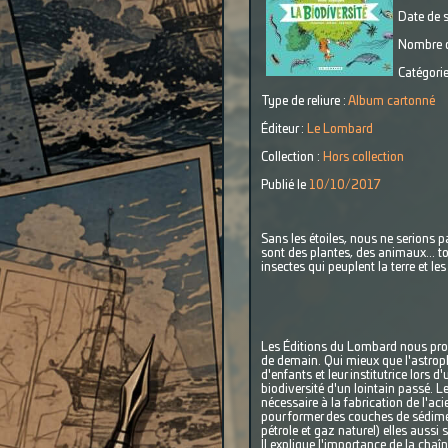
Date de s
Nombre d
Catégorie
Type de reliure :
Album cartonné
Éditeur :
Le Lombard
Collection :
Hors collection
Publié le
10/10/2017
Sans les étoiles, nous ne serions pa
sont des plantes, des animaux... t
insectes qui peuplent la terre et 
Les Éditions du Lombard nous propo
de demain. Qui mieux que l'astrop
d'enfants et leur institutrice lors d
biodiversité d'un lointain passé. 
nécessaire à la fabrication de l'a
pour former des couches de sédime
pétrole et gaz naturel) elles aussi 
Il explique l'importance de la chaîn