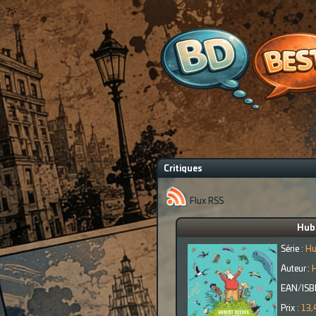
?>
Critiques
Flux RSS
Hube
Série :
Hu
Auteur :
H
EAN/ISB
Prix :
13,