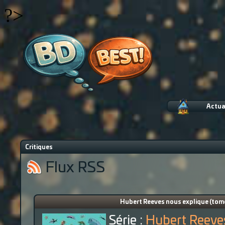
?>
Actua
Critiques
Flux RSS
Hubert Reeves nous explique (tome 
Série :
Hubert Reeves