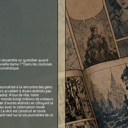
uoi ressemble un quotidien quand
vieille dame ? "Dans les coulisses
urnalistique.
ournaliste à la rencontre des gens
eurs accèdent à divers endroits peu
io). A tour de rôle, notre
 monde (vingt millions de visiteurs
bien d’autres endroits en côtoyant la
eur avec la colorisation mode
Le récit est construit en toute
d neuf sur la vie journalière de ce