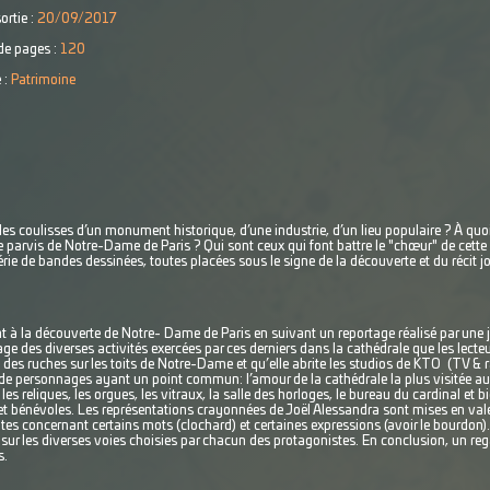
ortie :
20/09/2017
e pages :
120
 :
Patrimoine
les coulisses d’un monument historique, d’une industrie, d’un lieu populaire ? À q
parvis de Notre-Dame de Paris ? Qui sont ceux qui font battre le "chœur" de cette 
ie de bandes dessinées, toutes placées sous le signe de la découverte et du récit jo
t à la découverte de Notre- Dame de Paris en suivant un reportage réalisé par une j
rtage des diverses activités exercées par ces derniers dans la cathédrale que les lect
es ruches sur les toits de Notre-Dame et qu’elle abrite les studios de KTO (TV & rad
e de personnages ayant un point commun: l’amour de la cathédrale la plus visitée au
 les reliques, les orgues, les vitraux, la salle des horloges, le bureau du cardinal et 
et bénévoles. Les représentations crayonnées de Joël Alessandra sont mises en val
es concernant certains mots (clochard) et certaines expressions (avoir le bourdon). 
sur les diverses voies choisies par chacun des protagonistes. En conclusion, un regar
s.