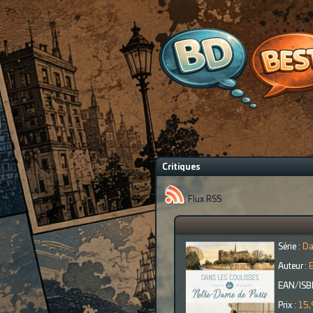
?>
Critiques
Flux RSS
Série :
Da
Auteur :
E
EAN/ISB
Prix :
15,