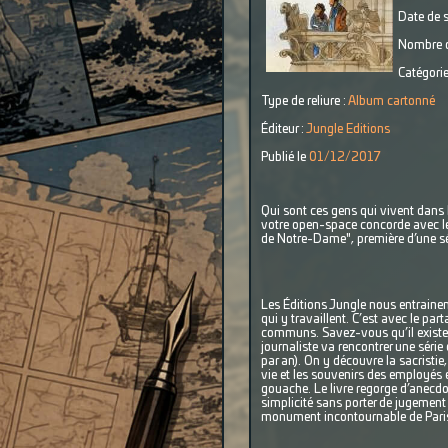
Date de s
Nombre d
Catégorie
Type de reliure :
Album cartonné
Éditeur :
Jungle Editions
Publié le
01/12/2017
Qui sont ces gens qui vivent dans 
votre open-space concorde avec le 
de Notre-Dame", première d’une sér
Les Éditions Jungle nous entrainen
qui y travaillent. C’est avec le pa
communs. Savez-vous qu’il existe d
journaliste va rencontrer une séri
par an). On y découvre la sacristie,
vie et les souvenirs des employés 
gouache. Le livre regorge d’anecdot
simplicité sans porter de jugement 
monument incontournable de Pari