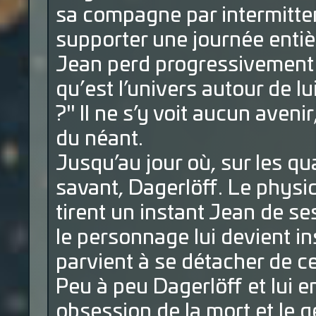
sa compagne par intermittenc
supporter une journée entièr
Jean perd progressivement p
qu’est l’univers autour de l
?" Il ne s’y voit aucun aven
du néant.
Jusqu’au jour où, sur les qua
savant, Dagerlöff. Le physi
tirent un instant Jean de se
le personnage lui devient in
parvient à se détacher de 
Peu à peu Dagerlöff et lui e
obsession de la mort et le gé