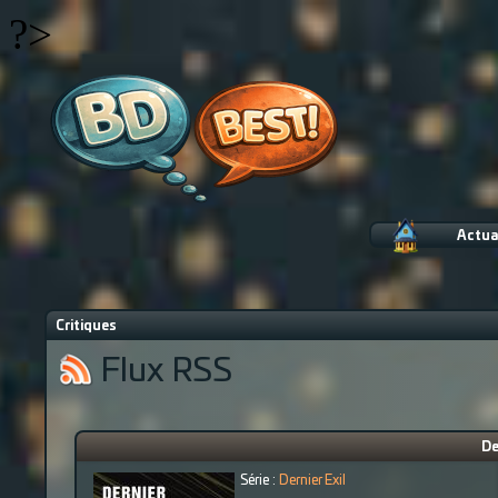
?>
Actua
Critiques
Flux RSS
De
Série :
Dernier Exil