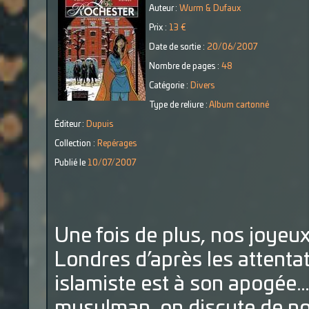
Auteur :
Wurm & Dufaux
Prix :
13 €
Date de sortie :
20/06/2007
Nombre de pages :
48
Catégorie :
Divers
Type de reliure :
Album cartonné
Éditeur :
Dupuis
Collection :
Repérages
Publié le
10/07/2007
Une fois de plus, nos joyeu
Londres d’après les attenta
islamiste est à son apogée…
musulman, on discute de no