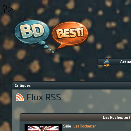
?>
Actua
Critiques
Flux RSS
Les Rochester (
Série :
Les Rochester