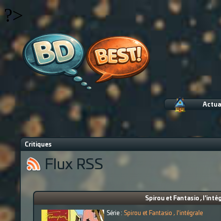
?>
Actua
Critiques
Flux RSS
Spirou et Fantasio , l'int
Série :
Spirou et Fantasio , l'intégrale