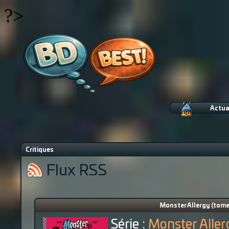
?>
Actua
Critiques
Flux RSS
Monster Allergy (tome
Série :
Monster Aller