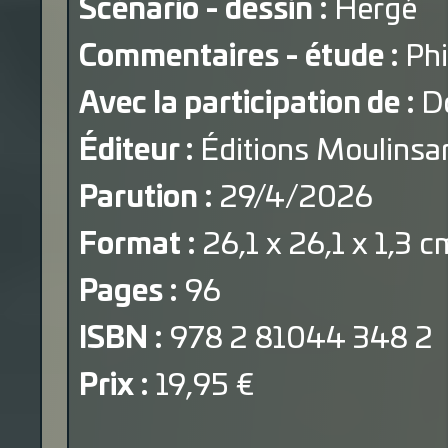
Scénario - dessin :
Hergé
Commentaires - étude :
Phi
Avec la participation de :
Do
Éditeur :
Éditions Moulinsar
Parution :
29/4/2026
Format :
26,1 x 26,1 x 1,3 c
Pages :
96
ISBN :
978 2 81044 348 2
Prix :
19,95 €