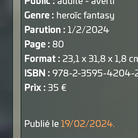
Public :
adulte - averti
Genre :
heroïc fantasy
Parution :
1/2/2024
Page :
80
Format :
23,1 x 31,8 x 1,8 c
ISBN :
978-2-3595-4204-
Prix :
35 €
Publié le
19/02/2024.