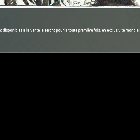
 disponibles à la vente le seront pour la toute première fois, en exclusivité mondial