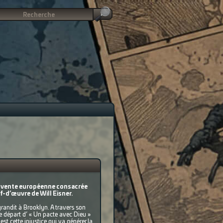
on-vente européenne consacrée
f-d’œuvre de Will Eisner.
grandit à Brooklyn. A travers son
 de départ d’ « Un pacte avec Dieu »
'est cette injustice qui va générer la