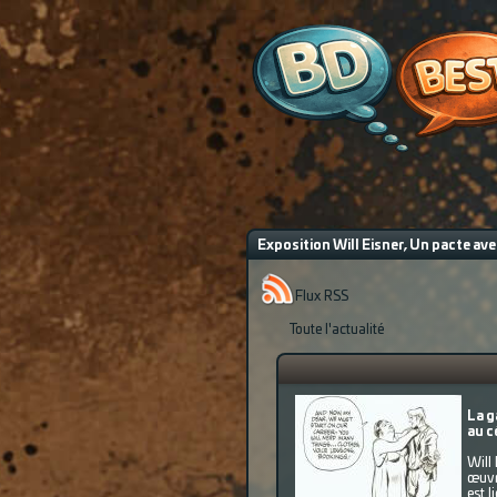
Exposition Will Eisner, Un pacte av
Flux RSS
Toute l'actualité
La g
au c
Will 
œuvre
est l