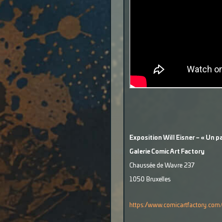
Exposition Will Eisner – « Un p
Galerie Comic Art Factory
Chaussée de Wavre 237
1050 Bruxelles
https://www.comicartfactory.com