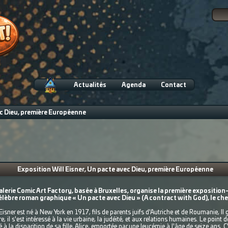
Actualités
Agenda
Contact
ec Dieu, première Européenne
Exposition Will Eisner, Un pacte avec Dieu, première Européenne
alerie Comic Art Factory, basée à Bruxelles, organise la première expositi
élèbre roman graphique « Un pacte avec Dieu » (A contract with God), le che
Eisner est né à New York en 1917, fils de parents juifs d'Autriche et de Roumanie, Il 
, il s'est intéressé à la vie urbaine, la judéité, et aux relations humaines. Le point
ié à la disparition de sa fille, Alice, emportée par une leucémie à l'âge de seize ans. C