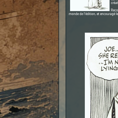
créat
Reco
monde de l'édition, et encouragé le