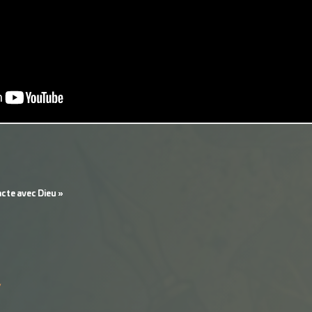
acte avec Dieu »
/