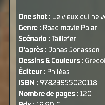
One shot :
Le vieux qui ne v
Genre :
Road movie Polar
Scénario :
Taillefer
D'après :
Jonas Jonasson
Dessins & Couleurs :
Grégo
Éditeur :
Philéas
ISBN :
97823855020118
Nombre de pages :
120