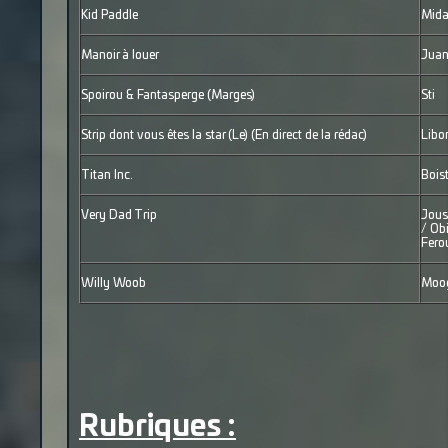
Kid Paddle
Mida
Manoir à louer
Juan
Spoirou & Fantasperge (Marges)
Sti
Strip dont vous êtes la star (Le) (En direct de la rédac)
Libo
Titan Inc.
Bois
Very Dad Trip
Jous
/ Ob
Fero
Willy Woob
Moog
Rubriques :