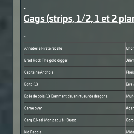
Gags (strips, 1/2, 1 et 2 pla
Annabelle Pirate rebelle
Ghorb
Brad Rock The gold digger
Jilè
Capitaine Anchois
Flori
Edito (L’)
Erre 
Epée de bois (L’) Comment devenir tueur de dragons
Muño
Game over
Adam
Gary C.Neel Mon papy à l’Ouest
Goro
Kid Paddle
Mida