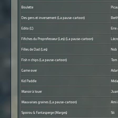
Boulette
Pica
Des gens et inversement (La pause-cartoon)
Bert
Edito (L’)
Erre 
Fifiches du Proprofesseur (Les) (La pause-cartoon)
Lécr
Filles de Dad (Les)
Nob
Fish n chips (La pause-cartoon)
Tom
Game over
Adam
Kid Paddle
Mida
Manoir à louer
Juan
Mauvaises graines (La pause-cartoon)
Ami 
Spoirou & Fantasperge (Marges)
Sti