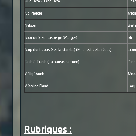
Huguette & Croquette
Thé
Kid Paddle
Mida
Nelson
Bert
Spoirou & Fantasperge (Marges)
Sti
Strip dont vous êtes la star (Le) (En direct de la rédac)
Libo
Tash & Trash (La pause-cartoon)
Dino
Willy Woob
Moog
Working Dead
Lory
Rubriques :