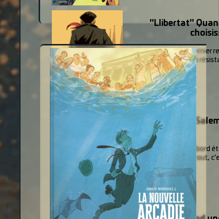
"Llibertat" Quan
choisis
Llibertat, jusqu'au dernier 
emblématiques de la résista
"Jérusalem, 1 - Salem"
- Laissez-le, il faut d'abord 
combats cessent partout, c'es
"Coppelia" Quand une