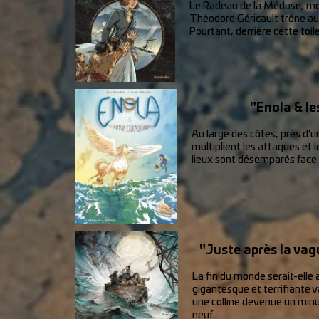
Le Radeau de la Méduse, mo
Théodore Géricault trône au L
Pourtant, derrière cette toile
"Enola & le
Au large des côtes, près d'u
multiplient les attaques et 
lieux sont désemparés face 
"Juste après la vagu
La fin du monde serait-elle 
gigantesque et terrifiante 
une colline devenue un minusc
neuf...