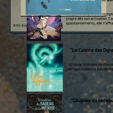
Conçue à l’origine pour rempl
propre dès son activation. Ca
questionnements, elle s’affr
© BD-Best v3.6 / 2026
"La Cuisine des Ogre
Un héros ordinaire confronté 
korrigan modeste travaillant.
"L'oubliée du rade