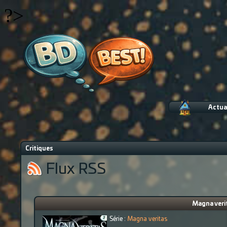
?>
Actua
Critiques
Flux RSS
Magna veri
Série :
Magna veritas