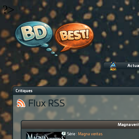
?>
Actua
Critiques
Flux RSS
Magna veri
Série :
Magna veritas