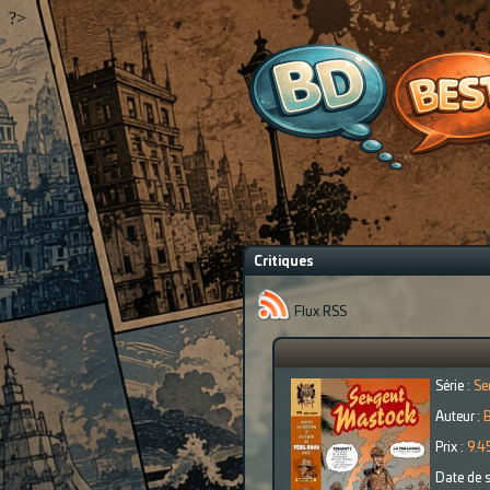
?>
Critiques
Flux RSS
Série :
Se
Auteur :
Prix :
9.4
Date de s