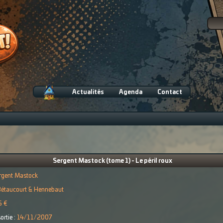
Actualités
Agenda
Contact
Sergent Mastock (tome 1) - Le péril roux
rgent Mastock
Bétaucourt & Hennebaut
5 €
ortie :
14/11/2007