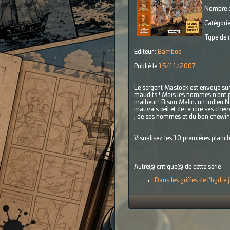
Nombre d
Catégorie
Type de r
Éditeur :
Bamboo
Publié le
15/11/2007
Le sergent Mastock est envoyé sur 
maudits ! Mais les hommes n’ont pas
malheur ! Bison Malin, un indien Na
mauvais œil et de rendre ses cheveu
, de ses hommes et du bon chewing
Visualisez les 10 premières planch
Autre(s) critique(s) de cette série
Dans les griffes de l'hydre