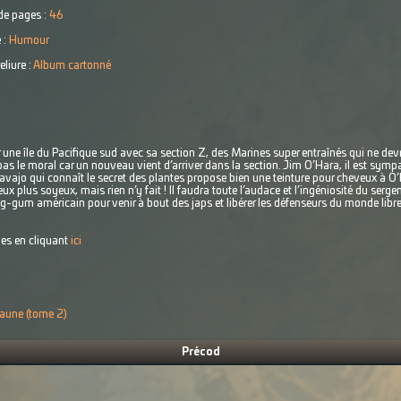
e pages :
46
 :
Humour
eliure :
Album cartonné
une île du Pacifique sud avec sa section Z, des Marines super entraînés qui ne dev
 le moral car un nouveau vient d’arriver dans la section. Jim O’Hara, il est sympa..
vajo qui connaît le secret des plantes propose bien une teinture pour cheveux à O’Ha
x plus soyeux, mais rien n’y fait ! Il faudra toute l’audace et l’ingéniosité du serg
-gum américain pour venir à bout des japs et libérer les défenseurs du monde libre
es en cliquant
ici
 jaune (tome 2)
Précod