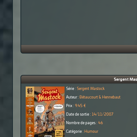
Sergent Mast
Série :
Sergent Mastock
Auteur :
Bétaucourt & Hennebaut
Prix :
9.45 €
Date de sortie :
14/11/2007
Nombre de pages :
46
Catégorie :
Humour