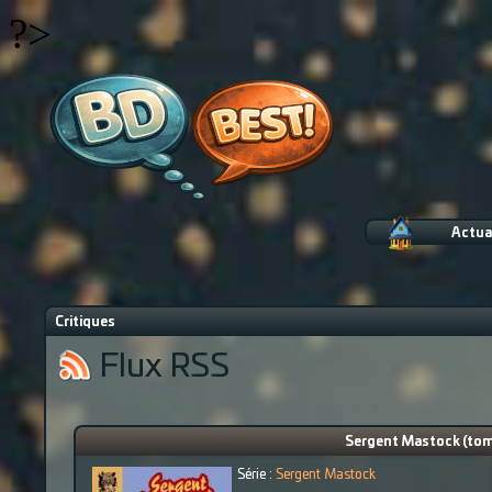
?>
Actua
Critiques
Flux RSS
Sergent Mastock (tome 
Série :
Sergent Mastock