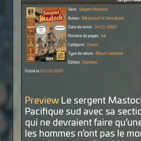
Sergent Mast
Série :
Sergent Mastock
Auteur :
Bétaucourt & Hennebaut
Date de sortie :
14/11/2007
Nombre de pages :
46
Catégorie :
Divers
Type de reliure :
Album cartonné
Éditeur :
Bamboo
Publié le
22/10/2007
Preview
Le sergent Mastock
Pacifique sud avec sa secti
qui ne devraient faire qu’u
les hommes n’ont pas le mor