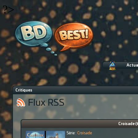
?>
Actua
Critiques
Flux RSS
Croisade (
Série :
Croisade