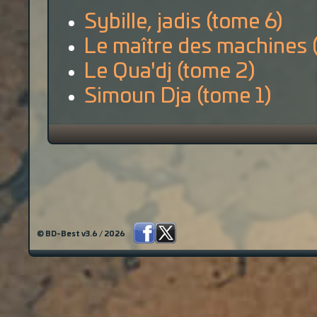
Sybille, jadis (tome 6)
Le maître des machines 
Le Qua'dj (tome 2)
Simoun Dja (tome 1)
© BD-Best v3.6 / 2026