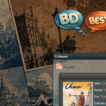
?>
Critiques
Flux RSS
Série :
Ch
Auteur :
E
Prix :
9,4
Date de s