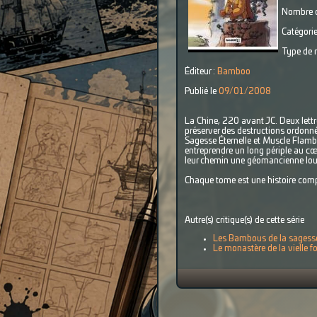
Nombre d
Catégorie
Type de r
Éditeur :
Bamboo
Publié le
09/01/2008
La Chine, 220 avant JC. Deux lettré
préserver des destructions ordonnée
Sagesse Éternelle et Muscle Flambo
entreprendre un long périple au cœur
leur chemin une géomancienne louf
Chaque tome est une histoire com
Autre(s) critique(s) de cette série
Les Bambous de la sagesse
Le monastère de la vielle f