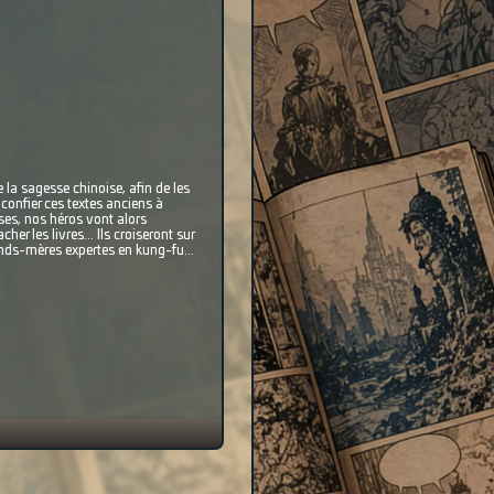
 la sagesse chinoise, afin de les
confier ces textes anciens à
ses, nos héros vont alors
er les livres... Ils croiseront sur
nds-mères expertes en kung-fu...