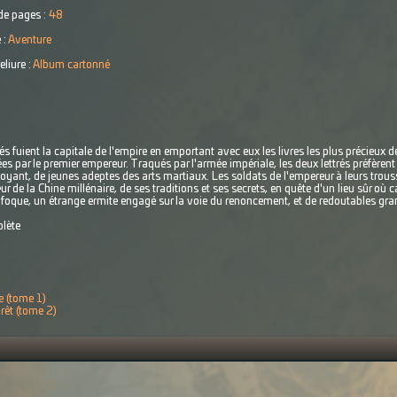
e pages :
48
 :
Aventure
eliure :
Album cartonné
s fuient la capitale de l'empire en emportant avec eux les livres les plus précieux de
s par le premier empereur. Traqués par l'armée impériale, les deux lettrés préfèrent 
yant, de jeunes adeptes des arts martiaux. Les soldats de l'empereur à leurs trous
 de la Chine millénaire, de ses traditions et ses secrets, en quête d'un lieu sûr où cach
oque, un étrange ermite engagé sur la voie du renoncement, et de redoutables gra
plète
 (tome 1)
orêt (tome 2)