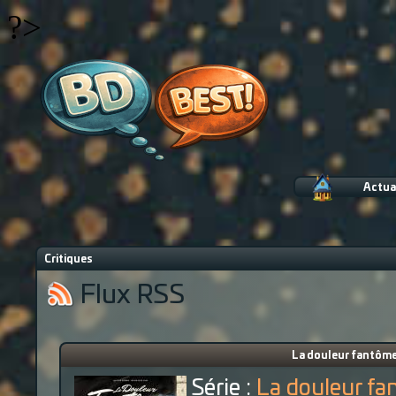
?>
Actua
Critiques
Flux RSS
La douleur fantôme 
Série :
La douleur f