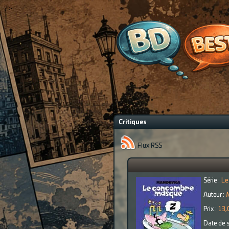
?>
Critiques
Flux RSS
Série :
Le
Auteur :
Prix :
13,
Date de s