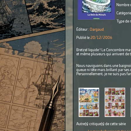
Nombre d
Catégorie
Type de r
Éditeur :
Dargaud
Publié le
20/12/2006
Bretzel liquide ! Le Concombre masq
et même plusieurs qui arrivent de t
Nous naviguons dans une baignoire
queue ni tête mais brillant par ses 
Personnellement, je ne suis pas fa
Autre(s) critique(s) de cette série