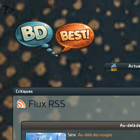
?>
Actua
Critiques
Flux RSS
Au-delà de
Série :
Au-delà des nuages